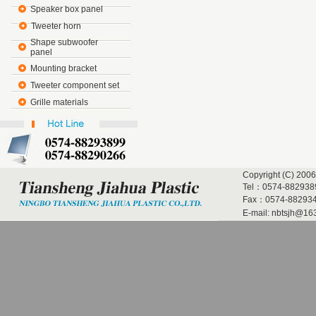
Speaker box panel
Tweeter horn
Shape subwoofer
panel
Mounting bracket
Tweeter component set
Grille materials
Copyright (C) 2006
Tel：0574-882938
Fax：0574-882934
E-mail:
nbtsjh@16